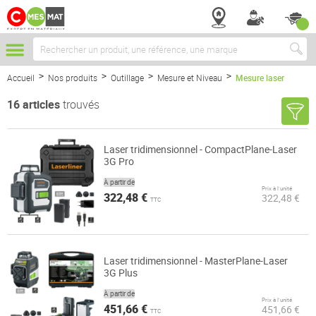
Chercher
Accueil
Nos produits
Outillage
Mesure et Niveau
Mesure laser
16
articles
trouvés
Laser tridimensionnel - CompactPlane-Laser
3G Pro
À partir de
Prix à l’unité
322,48 €
322,48 €
TTC
Laser tridimensionnel - MasterPlane-Laser
3G Plus
À partir de
Prix à l’unité
451,66 €
451,66 €
TTC