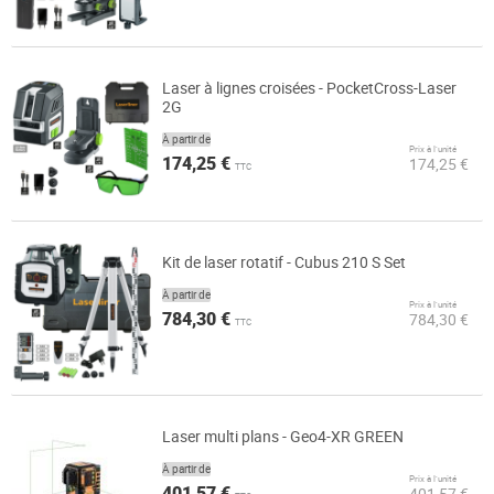
Laser à lignes croisées - PocketCross-Laser
2G
À partir de
Prix à l’unité
174,25 €
174,25 €
TTC
Kit de laser rotatif - Cubus 210 S Set
À partir de
Prix à l’unité
784,30 €
784,30 €
TTC
Laser multi plans - Geo4-XR GREEN
À partir de
Prix à l’unité
401,57 €
401,57 €