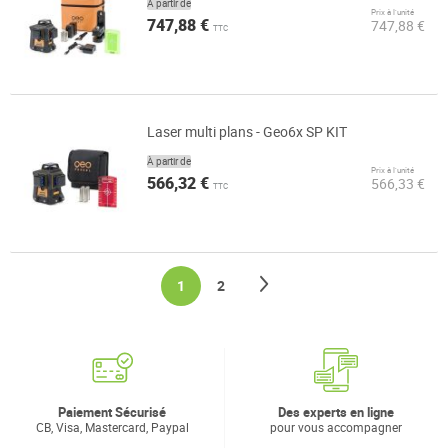
À partir de
Prix à l’unité
747,88 €
747,88 €
TTC
Laser multi plans - Geo6x SP KIT
À partir de
Prix à l’unité
566,32 €
566,33 €
TTC
Page
Page
Suivant
You're currently reading page
Page
1
2
Paiement Sécurisé
Des experts en ligne
CB, Visa, Mastercard, Paypal
pour vous accompagner