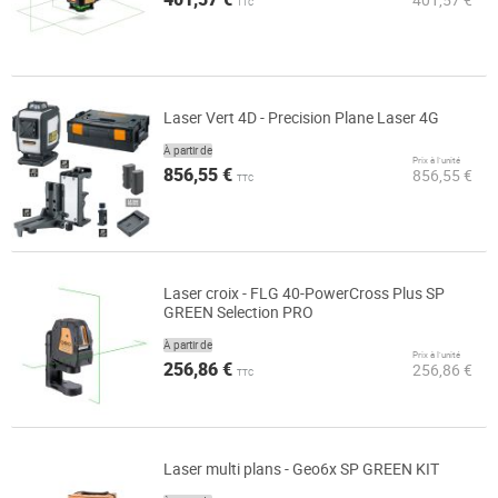
TTC
Laser Vert 4D - Precision Plane Laser 4G
À partir de
Prix à l’unité
856,55 €
856,55 €
TTC
Laser croix - FLG 40-PowerCross Plus SP
GREEN Selection PRO
À partir de
Prix à l’unité
256,86 €
256,86 €
TTC
Laser multi plans - Geo6x SP GREEN KIT