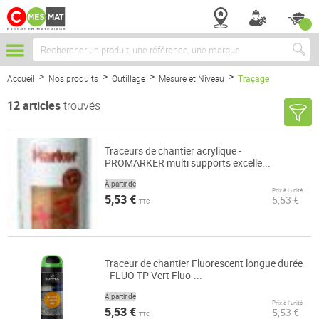
Chercher
Accueil
Nos produits
Outillage
Mesure et Niveau
Traçage
12
articles
trouvés
Traceurs de chantier acrylique -
PROMARKER multi supports excelle...
À partir de
Prix à l’unité
5,53 €
5,53 €
TTC
Traceur de chantier Fluorescent longue durée
- FLUO TP Vert Fluo-...
À partir de
Prix à l’unité
5,53 €
5,53 €
TTC