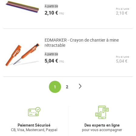
À partir de
Prix à l’unité
2,10 €
2,10 €
TTC
EDMARKER - Crayon de chantier à mine
rétractable
À partir de
Prix à l’unité
5,04 €
5,04 €
TTC
Page
Page
Suivant
You're currently reading page
Page
1
2
Paiement Sécurisé
Des experts en ligne
CB, Visa, Mastercard, Paypal
pour vous accompagner