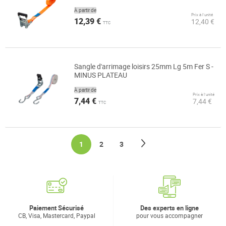
À partir de
Prix à l’unité
12,39 €
12,40 €
TTC
Sangle d'arrimage loisirs 25mm Lg 5m Fer S -
MINUS PLATEAU
À partir de
Prix à l’unité
7,44 €
7,44 €
TTC
Page
Page
Suivant
You're currently reading page
Page
Page
1
2
3
Paiement Sécurisé
Des experts en ligne
CB, Visa, Mastercard, Paypal
pour vous accompagner