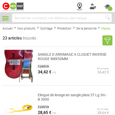
Chercher
Accueil
Nos produits
Outillage
Protection
De la personne
Harnais et Sangle
23
articles
trouvés
SANGLE D ARRIMAGE A CLIQUET INVERSE
ROUGE 9MX50MM
À partir de
Prix à l’unité
34,42 €
34,42 €
TTC
Elingue de levage en sangle plate 3T Lg 3m -
B 3000
À partir de
Prix à l’unité
28,65 €
28,64 €
TTC