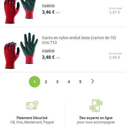
À partir de
Prix à l’unité
3,46 €
3,47 €
TTC
Gants en nylon enduit latex (carton de 10)
Gris T10
À partir de
Prix à l’unité
3,48 €
3,48 €
TTC
Page
Page
Suivant
You're currently reading page
Page
Page
Page
Page
1
2
3
4
5
Paiement Sécurisé
Des experts en ligne
CB, Visa, Mastercard, Paypal
pour vous accompagner