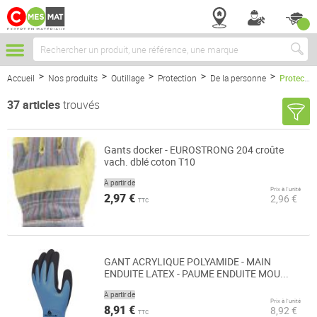
Chercher
Accueil
Nos produits
Outillage
Protection
De la personne
Protection des mains
37
articles
trouvés
Gants docker - EUROSTRONG 204 croûte
vach. dblé coton T10
À partir de
Prix à l’unité
2,97 €
2,96 €
TTC
GANT ACRYLIQUE POLYAMIDE - MAIN
ENDUITE LATEX - PAUME ENDUITE MOU...
À partir de
Prix à l’unité
8,91 €
8,92 €
TTC