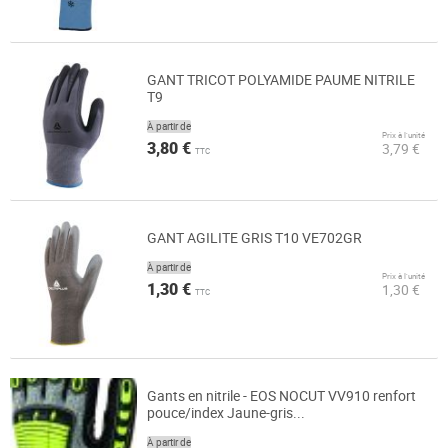
GANT TRICOT POLYAMIDE PAUME NITRILE
T9
À partir de
Prix à l’unité
3,80 €
3,79 €
TTC
GANT AGILITE GRIS T10 VE702GR
À partir de
Prix à l’unité
1,30 €
1,30 €
TTC
Gants en nitrile - EOS NOCUT VV910 renfort
pouce/index Jaune-gris...
À partir de