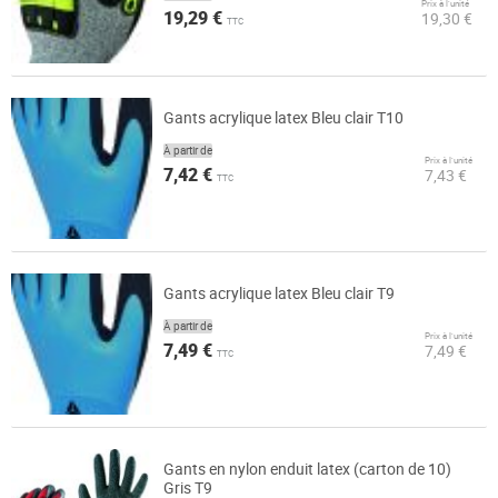
Prix à l’unité
19,29 €
19,30 €
TTC
Gants acrylique latex Bleu clair T10
À partir de
Prix à l’unité
7,42 €
7,43 €
TTC
Gants acrylique latex Bleu clair T9
À partir de
Prix à l’unité
7,49 €
7,49 €
TTC
Gants en nylon enduit latex (carton de 10)
Gris T9