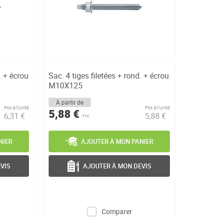
. + écrou
Sac. 4 tiges filetées + rond. + écrou
M10X125
À partir de
Prix à l’unité
Prix à l’unité
5,88 €
6,31 €
5,88 €
TTC
NIER
AJOUTER À MON PANIER
VIS
AJOUTER À MON DEVIS
Comparer