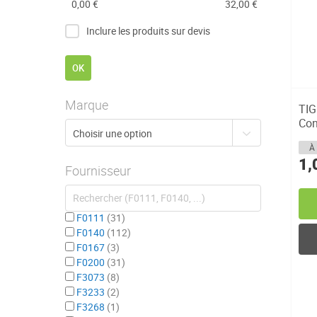
0,00 €
32,00 €
Inclure les produits sur devis
OK
Marque
TIG
Con
À 
1,
Fournisseur
F0111
31
F0140
112
F0167
3
F0200
31
F3073
8
F3233
2
F3268
1