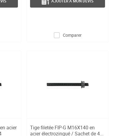
VIS
AJOUTER À MON DEVIS
Comparer
en acier
Tige filetée FIP-G M16X140 en
4
acier électrozingué / Sachet de 4...