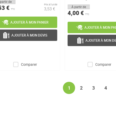
partir de
Prix à l’unité
53 €
À partir de
3,53 €
TTC
4,00 €
TTC
AJOUTER À MON PANIER
AJOUTER À MON PA
AJOUTER À MON DEVIS
AJOUTER À MON DE
Comparer
Comparer
Page
You're currently readi
Page
Page
Page
1
2
3
4