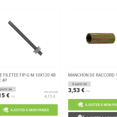
E FILETEE FIP-G M 10X120 4B
MANCHON DE RACCORD 
C.4P
À partir de
3,53 €
partir de
Prix à l’unité
TTC
15 €
4,15 €
TTC
AJOUTER À MON PA
AJOUTER À MON PANIER