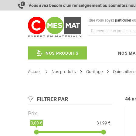
Aller
Vous avez besoin d’un renseignement ou souhaitez nou
au
contenu
Que vous soyez
particulier
o
NOS PRODUITS
NOS MA
Accueil
Nos produits
Outillage
Quincaillerie
FILTRER PAR
44
ar
Prix
0,00 €
31,99 €