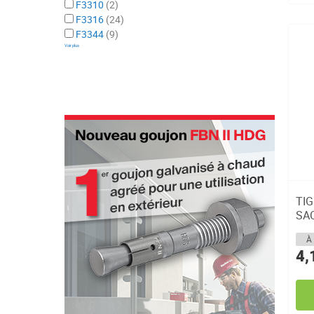
F3310
2
F3316
24
F3344
9
Voir plus
TIG
SA
À 
4,