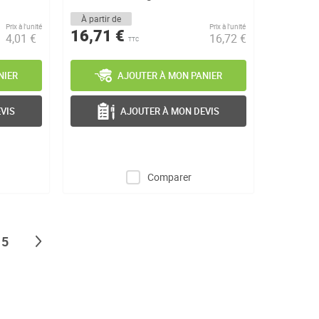
À partir de
Prix à l’unité
Prix à l’unité
16,71 €
4,01 €
16,72 €
TTC
NIER
AJOUTER À MON PANIER
VIS
AJOUTER À MON DEVIS
Comparer
ng page
Page
Page
Suivant
5