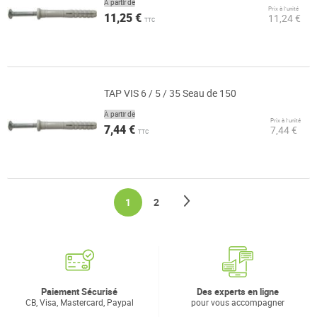
À partir de
Prix à l’unité
11,25 €
11,24 €
TTC
TAP VIS 6 / 5 / 35 Seau de 150
À partir de
Prix à l’unité
7,44 €
7,44 €
TTC
Page
Page
Suivant
You're currently reading page
Page
1
2
Paiement Sécurisé
Des experts en ligne
CB, Visa, Mastercard, Paypal
pour vous accompagner