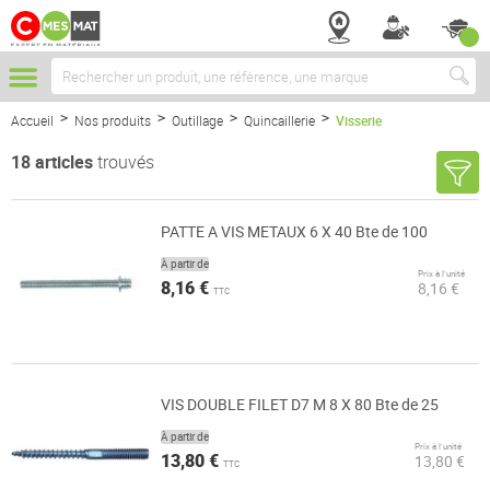
Chercher
Accueil
Nos produits
Outillage
Quincaillerie
Visserie
18
articles
trouvés
PATTE A VIS METAUX 6 X 40 Bte de 100
À partir de
Prix à l’unité
8,16 €
8,16 €
TTC
VIS DOUBLE FILET D7 M 8 X 80 Bte de 25
À partir de
Prix à l’unité
13,80 €
13,80 €
TTC