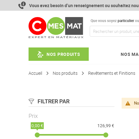
Aller
Vous avez besoin d’un renseignement ou souhaitez nou
au
contenu
Que vous soyez
particulier
o
NOS PRODUITS
NOS MA
Accueil
Nos produits
Revêtements et Finitions
FILTRER PAR
No
Prix
0,00 €
126,99 €