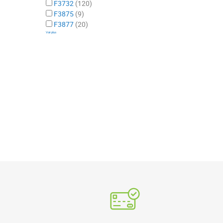
F3732
120
F3875
9
F3877
20
Voir plus