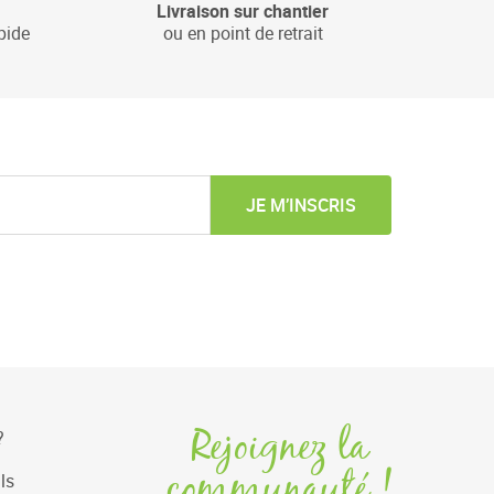
Livraison sur chantier
pide
ou en point de retrait
JE M’INSCRIS
Rejoignez la
?
communauté !
ls