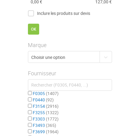
0,00 €
127,00 €
Inclure les produits sur devis
OK
Marque
Fournisseur
F0305
1407
F0440
92
F3154
2916
F3255
1322
F3303
1772
F3493
365
F3699
1964