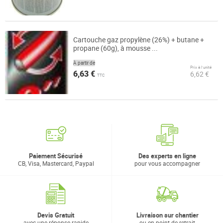
Cartouche gaz propylène (26%) + butane +
propane (60g), à mousse ...
À partir de
Prix à l’unité
6,63 €
6,62 €
TTC
Paiement Sécurisé
Des experts en ligne
CB, Visa, Mastercard, Paypal
pour vous accompagner
Devis Gratuit
Livraison sur chantier
avec une réponse rapide
ou en point de retrait