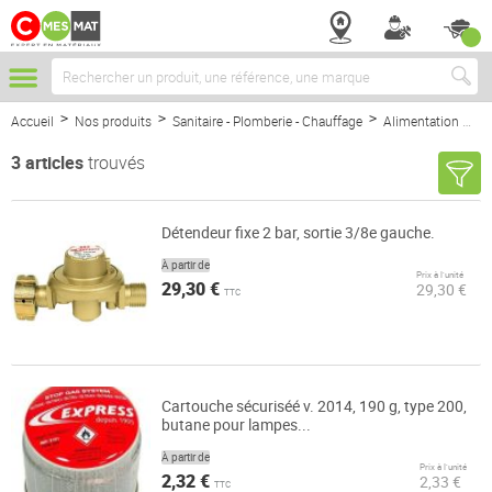
Chercher
Accueil
Nos produits
Sanitaire - Plomberie - Chauffage
Alimentation
G
3
articles
trouvés
Détendeur fixe 2 bar, sortie 3/8e gauche.
À partir de
Prix à l’unité
29,30 €
29,30 €
TTC
Cartouche sécuriséé v. 2014, 190 g, type 200,
butane pour lampes...
À partir de
Prix à l’unité
2,32 €
2,33 €
TTC