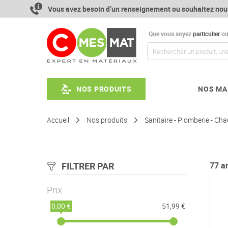
Aller
Vous avez besoin d’un renseignement ou souhaitez nou
au
contenu
Que vous soyez
particulier
o
NOS PRODUITS
NOS MA
Accueil
Nos produits
Sanitaire - Plomberie - Ch
FILTRER PAR
77
ar
Prix
0,00 €
51,99 €