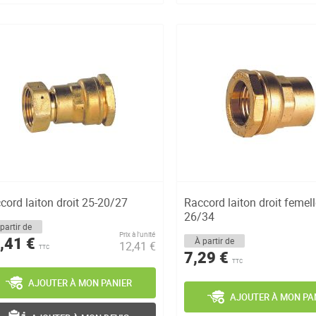
cord laiton droit 25-20/27
Raccord laiton droit femell
26/34
partir de
Prix à l’unité
,41 €
À partir de
12,41 €
TTC
7,29 €
TTC
AJOUTER À MON PANIER
AJOUTER À MON PA