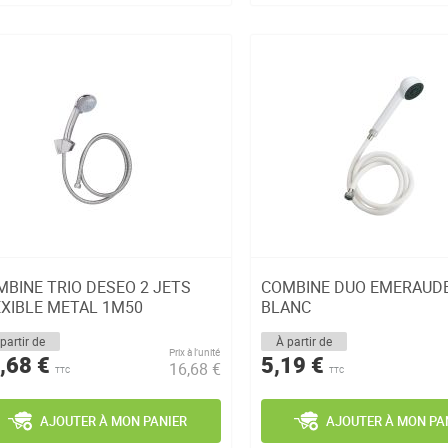
MBINE TRIO DESEO 2 JETS
COMBINE DUO EMERAUDE
EXIBLE METAL 1M50
BLANC
partir de
À partir de
Prix à l’unité
,68 €
5,19 €
16,68 €
TTC
TTC
AJOUTER À MON PANIER
AJOUTER À MON PA