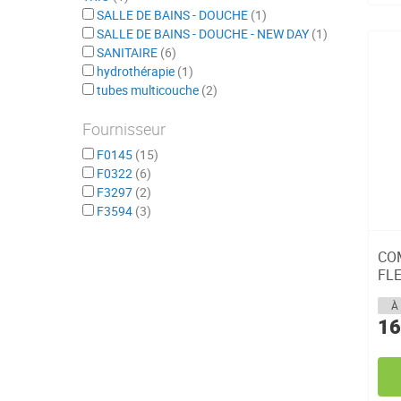
SALLE DE BAINS - DOUCHE
1
SALLE DE BAINS - DOUCHE - NEW DAY
1
SANITAIRE
6
hydrothérapie
1
tubes multicouche
2
Fournisseur
F0145
15
F0322
6
F3297
2
F3594
3
CO
FL
À 
16