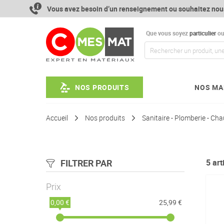
Aller
Vous avez besoin d’un renseignement ou souhaitez nou
au
contenu
Que vous soyez
particulier
o
NOS PRODUITS
NOS MA
Accueil
Nos produits
Sanitaire - Plomberie - Ch
FILTRER PAR
5
art
Prix
0,00 €
25,99 €