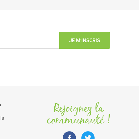
JE M’INSCRIS
Rejoignez la
?
communauté !
ls