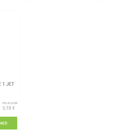
 1 JET
Prix à l’unité
5,18 €
NIER