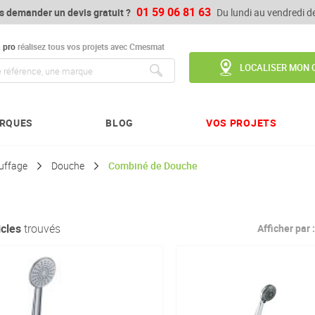
01 59 06 81 63
s demander un devis gratuit ?
Du lundi au vendredi 
u
pro
réalisez tous vos projets avec Cmesmat
LOCALISER MON 
Chercher
RQUES
BLOG
VOS PROJETS
auffage
Douche
Combiné de Douche
icles
trouvés
Afficher par :