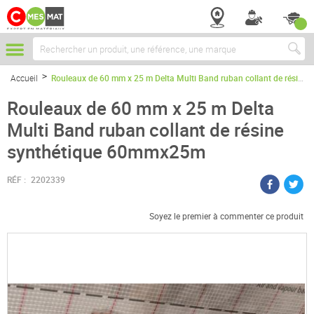
Chercher
Accueil
Rouleaux de 60 mm x 25 m Delta Multi Band ruban collant de résine synthétique 60mmx25m
Rouleaux de 60 mm x 25 m Delta
Multi Band ruban collant de résine
synthétique 60mmx25m
RÉF :
2202339
Soyez le premier à commenter ce produit
Passer
à
la
fin
de
la
galerie
d’images