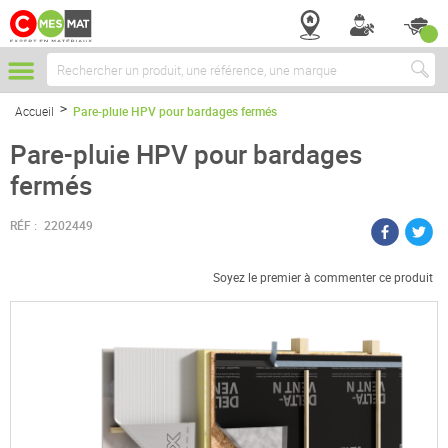
Chercher
Accueil
Pare-pluie HPV pour bardages fermés
Pare-pluie HPV pour bardages
fermés
RÉF :
2202449
Soyez le premier à commenter ce produit
Passer
à
la
fin
de
la
galerie
d’images