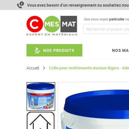
Aller
Vous avez besoin d’un renseignement ou souhaitez nou
au
contenu
Que vous soyez
particulier
o
NOS PRODUITS
NOS MA
Accueil
Colle pour revêtements muraux légers - Ade
Passer
à
la
fin
de
la
galerie
d’images