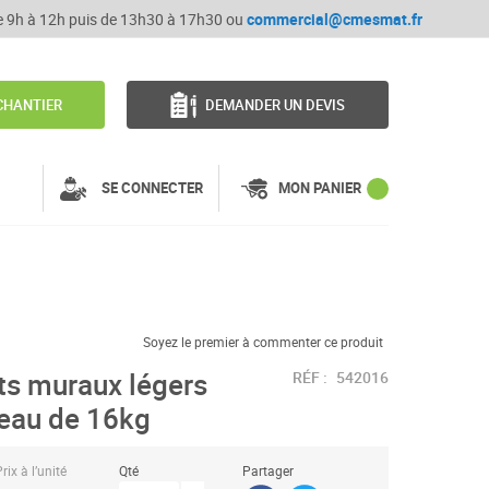
de 9h à 12h puis de 13h30 à 17h30 ou
commercial@cmesmat.fr
CHANTIER
DEMANDER UN DEVIS
SE CONNECTER
MON PANIER
Soyez le premier à commenter ce produit
ts muraux légers
RÉF :
542016
seau de 16kg
rix à l’unité
Qté
Partager