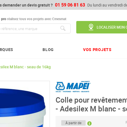
01 59 06 81 63
s demander un devis gratuit ?
Du lundi au vendredi 
u
pro
réalisez tous vos projets avec Cmesmat
LOCALISER MON 
Chercher
RQUES
BLOG
VOS PROJETS
silex M blanc - seau de 16kg
Colle pour revêtemen
- Adesilex M blanc - 
P
À partir de