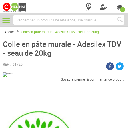
Chercher
Accueil
Colle en pâte murale - Adesilex TDV - seau de 20kg
Colle en pâte murale - Adesilex TDV
- seau de 20kg
RÉF :
61720
Soyez le premier à commenter ce produit
Passer
à
la
fin
de
la
galerie
d’images