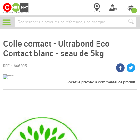
Chercher
Colle contact - Ultrabond Eco
Contact blanc - seau de 5kg
RÉF :
666305
Soyez le premier à commenter ce produit
Passer
à
la
fin
de
la
galerie
d’images