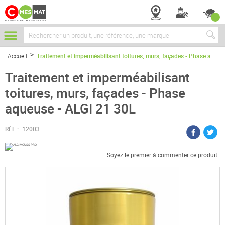
Chercher
Accueil
Traitement et imperméabilisant toitures, murs, façades - Phase aqueuse - ALGI 21 30L
Traitement et imperméabilisant
toitures, murs, façades - Phase
aqueuse - ALGI 21 30L
RÉF :
12003
Soyez le premier à commenter ce produit
Passer
à
la
fin
de
la
galerie
d’images