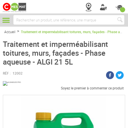
Chercher
Accueil
Traitement et imperméabilisant toitures, murs, façades - Phase aqueuse - ALGI 21 5L
Traitement et imperméabilisant
toitures, murs, façades - Phase
aqueuse - ALGI 21 5L
RÉF :
12002
Soyez le premier à commenter ce produit
Passer
à
la
fin
de
la
galerie
d’images