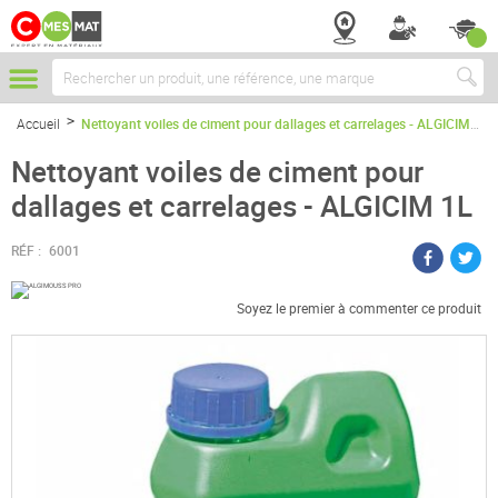
Chercher
Accueil
Nettoyant voiles de ciment pour dallages et carrelages - ALGICIM 1L
Nettoyant voiles de ciment pour
dallages et carrelages - ALGICIM 1L
RÉF :
6001
Soyez le premier à commenter ce produit
Passer
à
la
fin
de
la
galerie
d’images