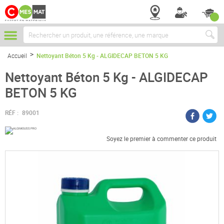
Chercher
Accueil
Nettoyant Béton 5 Kg - ALGIDECAP BETON 5 KG
Nettoyant Béton 5 Kg - ALGIDECAP
BETON 5 KG
RÉF :
89001
Soyez le premier à commenter ce produit
Passer
à
la
fin
de
la
galerie
d’images