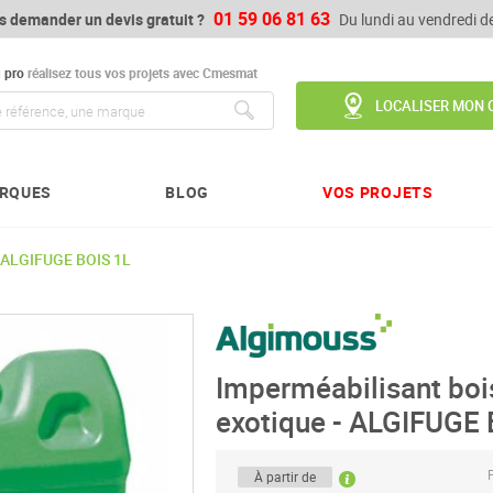
01 59 06 81 63
s demander un devis gratuit ?
Du lundi au vendredi 
u
pro
réalisez tous vos projets avec Cmesmat
LOCALISER MON 
Chercher
RQUES
BLOG
VOS PROJETS
- ALGIFUGE BOIS 1L
Imperméabilisant bois
exotique - ALGIFUGE 
P
À partir de