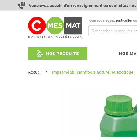
Aller
Vous avez besoin d’un renseignement ou souhaitez nou
au
contenu
Que vous soyez
particulier
o
NOS PRODUITS
NOS MA
Accueil
Imperméabilisant bois naturel et exotique 
Passer
à
la
fin
de
la
galerie
d’images