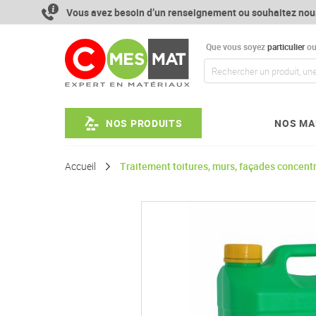
Aller
Vous avez besoin d’un renseignement ou souhaitez nou
au
contenu
Que vous soyez
particulier
o
NOS PRODUITS
NOS MA
Accueil
Traitement toitures, murs, façades concentr
Passer
à
la
fin
de
la
galerie
d’images