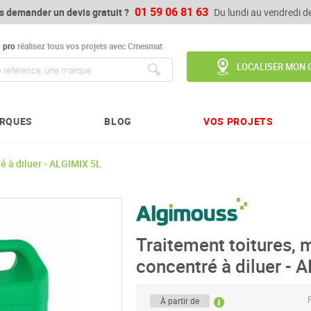
01 59 06 81 63
s demander un devis gratuit ?
Du lundi au vendredi 
u
pro
réalisez tous vos projets avec Cmesmat
LOCALISER MON 
Chercher
RQUES
BLOG
VOS PROJETS
é à diluer - ALGIMIX 5L
Traitement toitures, 
concentré à diluer - 
P
À partir de