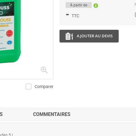
P
À partir de
-
TTC
AJOUTER AU DEVIS
Comparer
S
COMMENTAIRES
ades 5 L