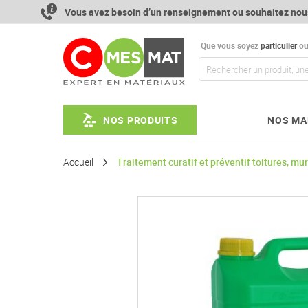
Aller
Vous avez besoin d’un renseignement ou souhaitez nou
au
contenu
Que vous soyez
particulier
o
NOS PRODUITS
NOS MA
Accueil
Traitement curatif et préventif toitures, m
Passer
à
la
fin
de
la
galerie
d’images