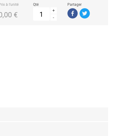
rix à l’unité
Qté
Partager
+
0,00 €
-