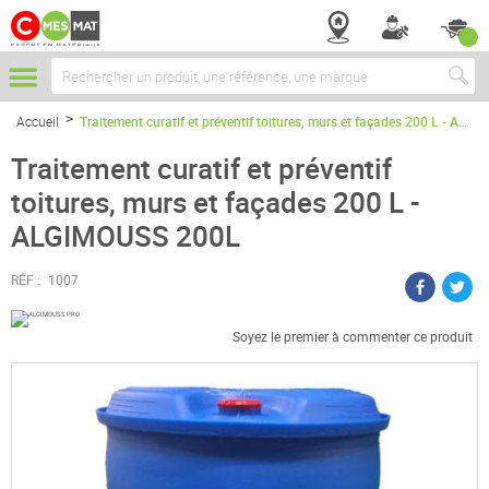
Chercher
Accueil
Traitement curatif et préventif toitures, murs et façades 200 L - ALGIMOUSS 200L
Traitement curatif et préventif
toitures, murs et façades 200 L -
ALGIMOUSS 200L
RÉF :
1007
Soyez le premier à commenter ce produit
Passer
à
la
fin
de
la
galerie
d’images