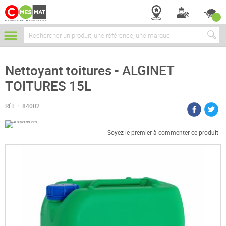
Chercher
Nettoyant toitures - ALGINET
TOITURES 15L
RÉF :
84002
Soyez le premier à commenter ce produit
Passer
à
la
fin
de
la
galerie
d’images