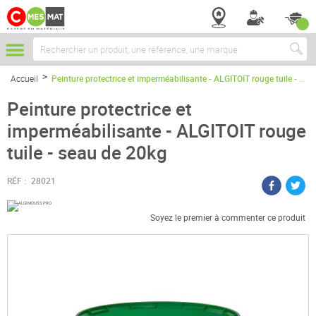
Chercher
Accueil
Peinture protectrice et imperméabilisante - ALGITOIT rouge tuile - seau de 20kg
Peinture protectrice et
imperméabilisante - ALGITOIT rouge
tuile - seau de 20kg
RÉF :
28021
Soyez le premier à commenter ce produit
Passer
à
la
fin
de
la
galerie
d’images