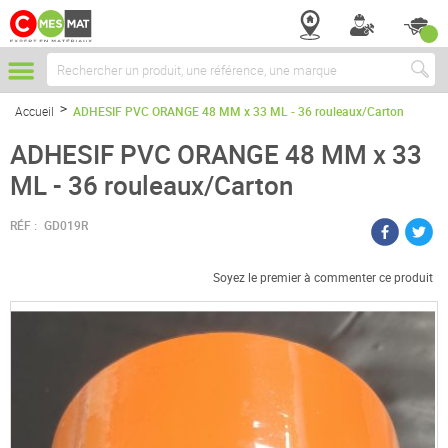
Chercher
Accueil
ADHESIF PVC ORANGE 48 MM x 33 ML - 36 rouleaux/Carton
ADHESIF PVC ORANGE 48 MM x 33
ML - 36 rouleaux/Carton
RÉF :
GD019R
Soyez le premier à commenter ce produit
Passer
à
la
fin
de
la
galerie
d’images