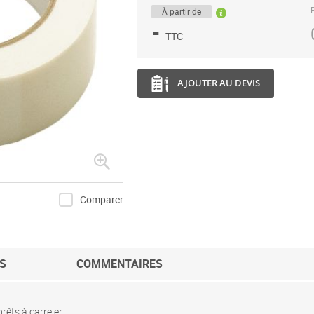
P
À partir de
-
TTC
AJOUTER AU DEVIS
Comparer
S
COMMENTAIRES
êts à carreler