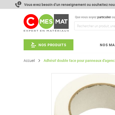
Aller
Vous avez besoin d’un renseignement ou souhaitez nou
au
contenu
Que vous soyez
particulier
o
NOS PRODUITS
NOS MA
Accueil
Adhésif double face pour panneaux d'agenc
Passer
à
la
fin
de
la
galerie
d’images