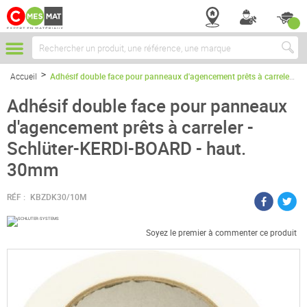
Chercher
Accueil
Adhésif double face pour panneaux d'agencement prêts à carreler - Schlüter-KERDI-BOARD - haut. 30mm
Adhésif double face pour panneaux
d'agencement prêts à carreler -
Schlüter-KERDI-BOARD - haut.
30mm
RÉF :
KBZDK30/10M
Soyez le premier à commenter ce produit
Passer
à
la
fin
de
la
galerie
d’images