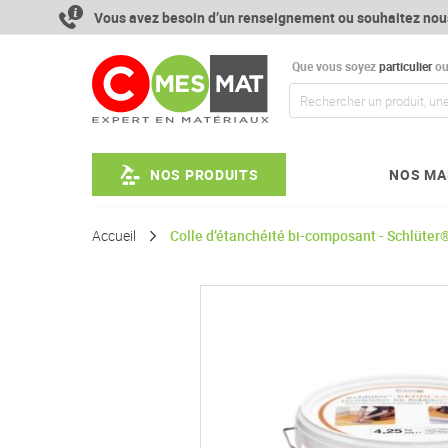
Aller
Vous avez besoin d’un renseignement ou souhaitez nou
au
contenu
Que vous soyez
particulier
o
NOS PRODUITS
NOS MA
Accueil
Colle d’étanchéité bi-composant - Schlüter
Passer
à
la
fin
de
la
galerie
d’images