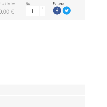
rix à l’unité
Qté
Partager
+
0,00 €
-