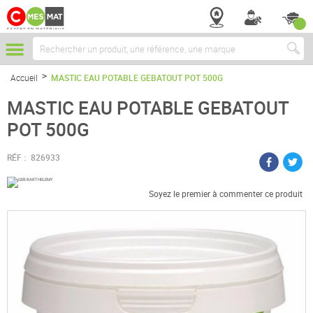
Chercher
Accueil
MASTIC EAU POTABLE GEBATOUT POT 500G
MASTIC EAU POTABLE GEBATOUT
POT 500G
RÉF :
826933
Soyez le premier à commenter ce produit
Passer
à
la
fin
de
la
galerie
d’images