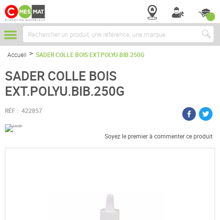
Chercher
Accueil
SADER COLLE BOIS EXT.POLYU.BIB.250G
SADER COLLE BOIS
EXT.POLYU.BIB.250G
RÉF :
422857
Soyez le premier à commenter ce produit
Passer
à
la
fin
de
la
galerie
d’images