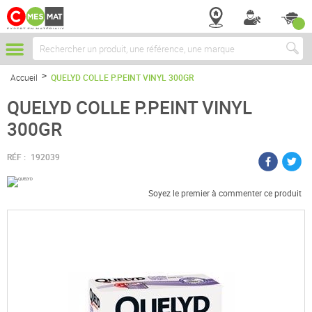
Chercher
Accueil
QUELYD COLLE P.PEINT VINYL 300GR
QUELYD COLLE P.PEINT VINYL
300GR
RÉF :
192039
Soyez le premier à commenter ce produit
Passer
à
la
fin
de
la
galerie
d’images