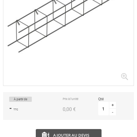
Passer
au
début
de
la
Qté
Prix à l’unité
À partir de
Galerie
d’images
+
-
0,00 €
TTC
-
AJOUTER AU DEVIS