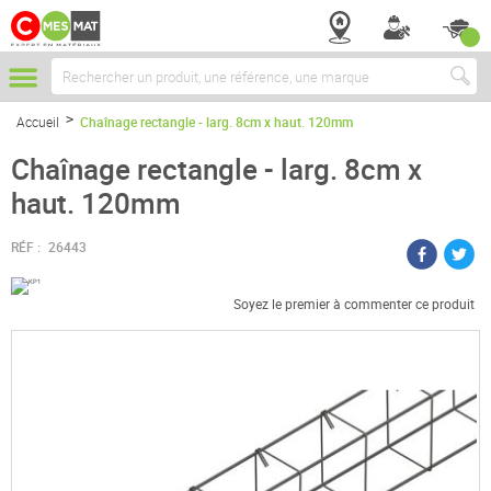
Chercher
Accueil
Chaînage rectangle - larg. 8cm x haut. 120mm
Chaînage rectangle - larg. 8cm x
haut. 120mm
RÉF :
26443
Soyez le premier à commenter ce produit
Passer
à
la
fin
de
la
galerie
d’images