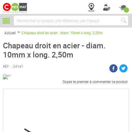
Chercher
Accueil
Chapeau droit en acier - diam. 10mm x long. 2,50m
Chapeau droit en acier - diam.
10mm x long. 2,50m
RÉF :
24141
Soyez le premier à commenter ce produit
Passer
à
la
fin
de
la
galerie
d’images