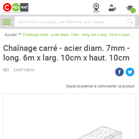
Chercher
Accueil
Chaînage carré - acier diam. 7mm - long. 6m x larg. 10cm x haut. 10cm
Chaînage carré - acier diam. 7mm -
long. 6m x larg. 10cm x haut. 10cm
RÉF :
CH4710X10
Soyez le premier à commenter ce produit
Passer
à
la
fin
de
la
galerie
d’images