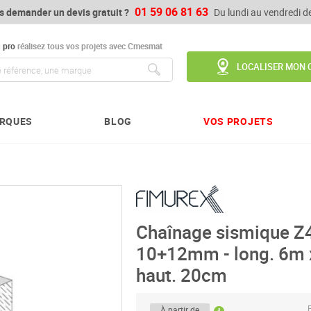
01 59 06 81 63
s demander un devis gratuit ?
Du lundi au vendredi 
u
pro
réalisez tous vos projets avec Cmesmat
LOCALISER MON 
Chercher
RQUES
BLOG
VOS PROJETS
Chaînage sismique Z4
10+12mm - long. 6m x
haut. 20cm
P
À partir de