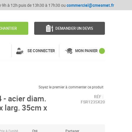
de 9h à 12h puis de 13h30 à 17h30 ou
commercial@cmesmat.fr
CHANTIER
DEMANDER UN DEVIS
SE CONNECTER
MON PANIER
Soyez le premier à commenter ce produit
 - acier diam.
RÉF :
FSR1235X20
 larg. 35cm x
rix à l’unité
Qté
Partager