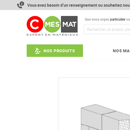
Aller
Vous avez besoin d’un renseignement ou souhaitez nou
au
contenu
Que vous soyez
particulier
o
NOS PRODUITS
NOS MA
Passer
à
la
fin
de
la
galerie
d’images