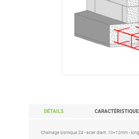
Passer
au
début
de
la
Galerie
d’images
DÉTAILS
CARACTÉRISTIQUE
Chaînage sismique Z4 - acier diam. 10+12mm - long