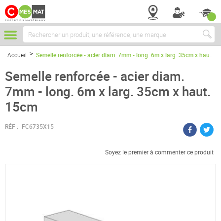
Chercher
Accueil
Semelle renforcée - acier diam. 7mm - long. 6m x larg. 35cm x haut. 15cm
Semelle renforcée - acier diam.
7mm - long. 6m x larg. 35cm x haut.
15cm
RÉF :
FC6735X15
Soyez le premier à commenter ce produit
Passer
à
la
fin
de
la
galerie
d’images