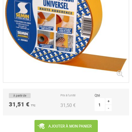
Passer
au
début
de
la
Qté
Prix à l’unité
À partir de
Galerie
d’images
+
31,51 €
31,50 €
TTC
-
AJOUTER À MON PANIER