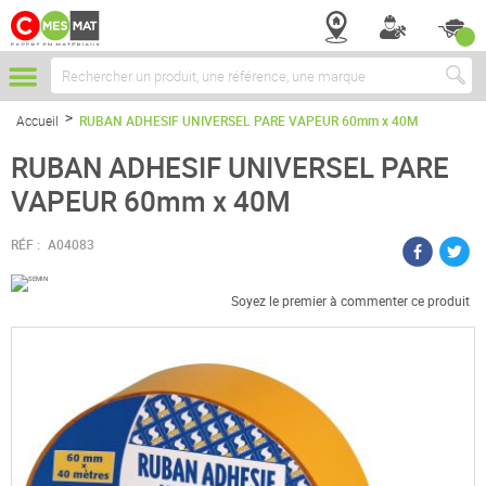
Chercher
Accueil
RUBAN ADHESIF UNIVERSEL PARE VAPEUR 60mm x 40M
RUBAN ADHESIF UNIVERSEL PARE
VAPEUR 60mm x 40M
RÉF :
A04083
Soyez le premier à commenter ce produit
Passer
à
la
fin
de
la
galerie
d’images