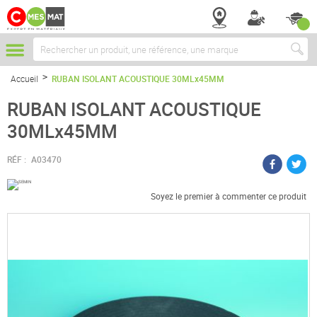
Chercher
Accueil
RUBAN ISOLANT ACOUSTIQUE 30MLx45MM
RUBAN ISOLANT ACOUSTIQUE
30MLx45MM
RÉF :
A03470
Soyez le premier à commenter ce produit
Passer
à
la
fin
de
la
galerie
d’images