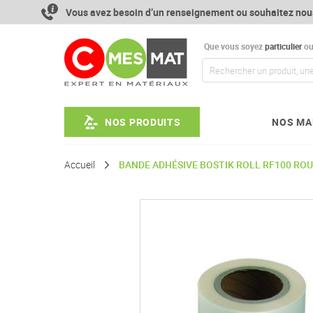
Aller
Vous avez besoin d’un renseignement ou souhaitez nou
au
contenu
Que vous soyez
particulier
o
NOS PRODUITS
NOS MA
Accueil
BANDE ADHÉSIVE BOSTIK ROLL RF100 RO
Passer
à
la
fin
de
la
galerie
d’images