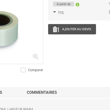
P
À partir de
-
TTC
AJOUTER AU DEVIS
Comparer
S
COMMENTAIRES
 25ML LARGEUR 96MM