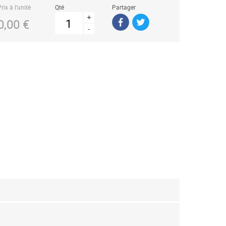
rix à l’unité
Qté
Partager
+
0,00 €
-