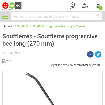
Chercher
Accueil
Soufflettes - Soufflette progressive bec long (270 mm)
Soufflettes - Soufflette progressive
bec long (270 mm)
RÉF :
310900
Soyez le premier à commenter ce produit
Passer
à
la
fin
de
la
galerie
d’images