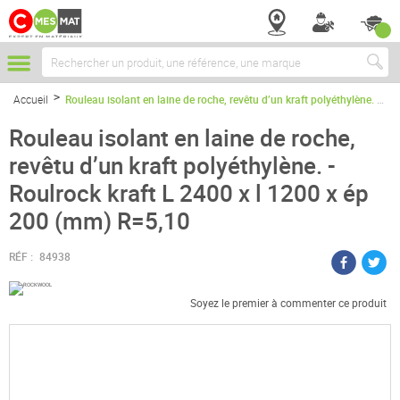
Chercher
Accueil
Rouleau isolant en laine de roche, revêtu d’un kraft polyéthylène. - Roulrock kraft L 2400 x l 1200 x ép 200 (mm) R=5,10
Rouleau isolant en laine de roche,
revêtu d’un kraft polyéthylène. -
Roulrock kraft L 2400 x l 1200 x ép
200 (mm) R=5,10
RÉF :
84938
Soyez le premier à commenter ce produit
Passer
à
la
fin
de
la
galerie
d’images