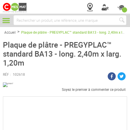
Chercher
Accueil
Plaque de plâtre - PREGYPLAC™ standard BA13 - long. 2,40m x larg. 1,20m
Plaque de plâtre - PREGYPLAC™
standard BA13 - long. 2,40m x larg.
1,20m
RÉF :
102618
Soyez le premier à commenter ce produit
Passer
à
la
fin
de
la
galerie
d’images