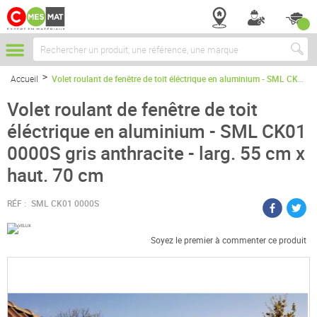
Chercher
Accueil
Volet roulant de fenêtre de toit éléctrique en aluminium - SML CK01 0000S gris anthracite - larg. 55 cm x haut. 70 cm
Volet roulant de fenêtre de toit
éléctrique en aluminium - SML CK01
0000S gris anthracite - larg. 55 cm x
haut. 70 cm
RÉF :
SML CK01 0000S
Soyez le premier à commenter ce produit
Passer
à
la
fin
de
la
galerie
d’images