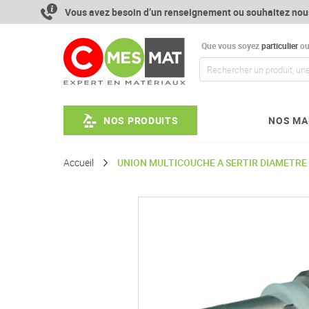
Aller
Vous avez besoin d’un renseignement ou souhaitez nou
au
contenu
Que vous soyez
particulier
o
NOS PRODUITS
NOS MA
Accueil
UNION MULTICOUCHE A SERTIR DIAMETRE 
Passer
à
la
fin
de
la
galerie
d’images