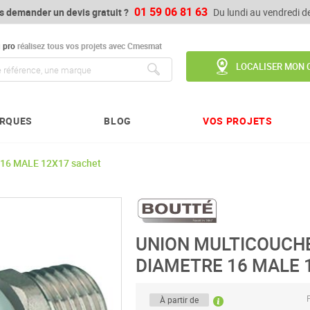
01 59 06 81 63
s demander un devis gratuit ?
Du lundi au vendredi 
u
pro
réalisez tous vos projets avec Cmesmat
LOCALISER MON 
Chercher
RQUES
BLOG
VOS PROJETS
16 MALE 12X17 sachet
UNION MULTICOUCHE
DIAMETRE 16 MALE 1
P
À partir de