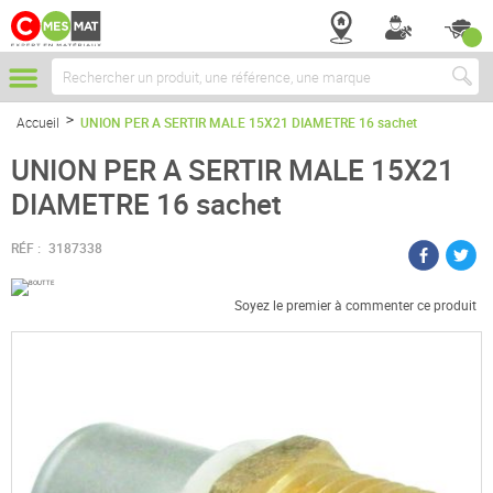
Chercher
Accueil
UNION PER A SERTIR MALE 15X21 DIAMETRE 16 sachet
UNION PER A SERTIR MALE 15X21
DIAMETRE 16 sachet
RÉF :
3187338
Soyez le premier à commenter ce produit
Passer
à
la
fin
de
la
galerie
d’images