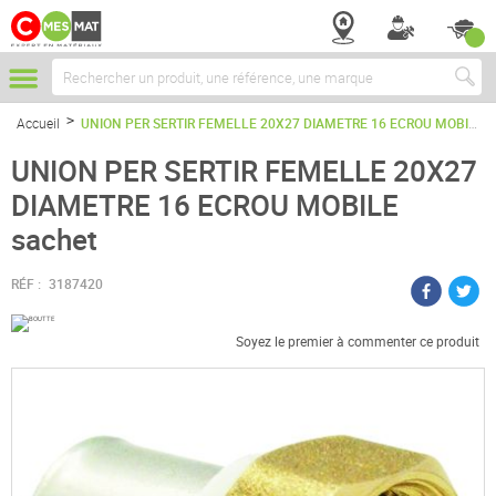
Chercher
Accueil
UNION PER SERTIR FEMELLE 20X27 DIAMETRE 16 ECROU MOBILE sachet
UNION PER SERTIR FEMELLE 20X27
DIAMETRE 16 ECROU MOBILE
sachet
RÉF :
3187420
Soyez le premier à commenter ce produit
Passer
à
la
fin
de
la
galerie
d’images