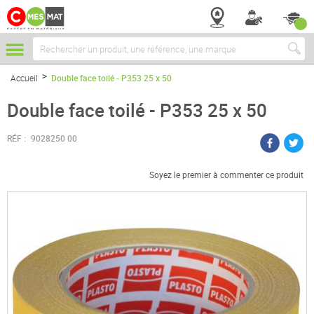
Chercher
Accueil
Double face toilé - P353 25 x 50
Double face toilé - P353 25 x 50
RÉF :
9028250 00
Soyez le premier à commenter ce produit
Passer
à
la
fin
de
la
galerie
d’images