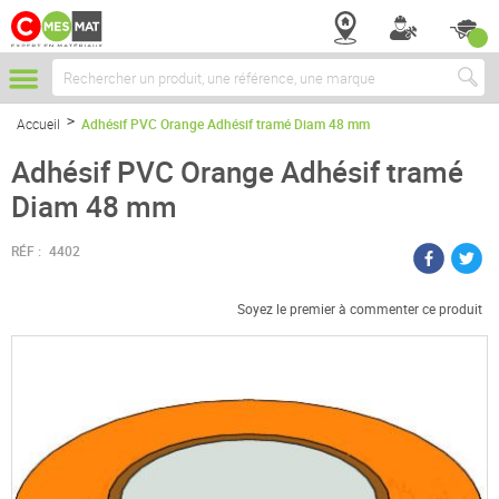
Chercher
Accueil
Adhésif PVC Orange Adhésif tramé Diam 48 mm
Adhésif PVC Orange Adhésif tramé
Diam 48 mm
RÉF :
4402
Soyez le premier à commenter ce produit
Passer
à
la
fin
de
la
galerie
d’images