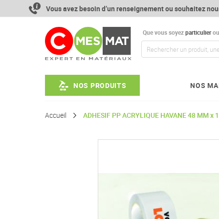
Aller
Vous avez besoin d’un renseignement ou souhaitez nou
au
contenu
Que vous soyez
particulier
o
NOS PRODUITS
NOS MA
Accueil
ADHESIF PP ACRYLIQUE HAVANE 48 MM x 10
Passer
à
la
fin
de
la
galerie
d’images