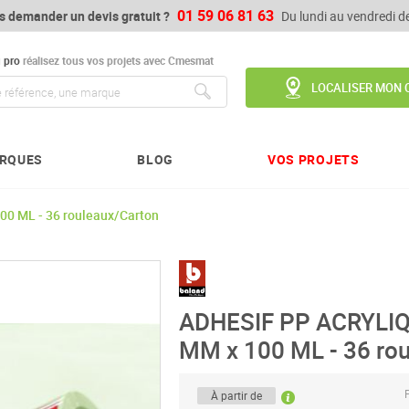
01 59 06 81 63
s demander un devis gratuit ?
Du lundi au vendredi 
u
pro
réalisez tous vos projets avec Cmesmat
LOCALISER MON 
Chercher
RQUES
BLOG
VOS PROJETS
0 ML - 36 rouleaux/Carton
ADHESIF PP ACRYLI
MM x 100 ML - 36 ro
P
À partir de