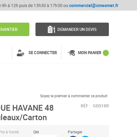
de 9h à 12h puis de 13h30 à 17h30 ou
commercial@cmesmat.fr
CHANTIER
DEMANDER UN DEVIS
SE CONNECTER
MON PANIER
Soyez le premier à commenter ce produit
QUE HAVANE 48
RÉF :
GD018R
uleaux/Carton
rix à l’unité
Qté
Partager